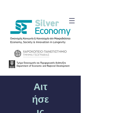
Αιτ
ήσε
ις