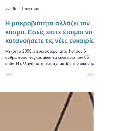
Jun 15
1 min read
Η μακροβιότητα αλλάζει τον
κόσμο. Εσείς είστε έτοιμοι να
κατανοήσετε τις νέες ευκαιρίες;
Μέχρι το 2050, περισσότεροι από 1 στους 6
ανθρώπους παγκοσμίως θα είναι άνω των 65
ετών. Η αλλαγή αυτή μετασχηματίζει την οικονομία,
την αγορά εργασίας, τις πόλεις, την
επιχειρηματικότητα και τις δημόσιες πολιτικές,
δημιουργώντας ένα νέο πεδίο γνώσης και
επαγγελματικών ευκαιριών: την Ασημένια
Οικονομία. Αν θέλετε να γνωρίσετε έναν από τους
ταχύτερα αναπτυσσόμενους τομείς διεθνώς και να
μάθετε περισσότερα για το νέο Δ.Π.Μ.Σ. "Silver
Economy: Οικονομία, Κοινωνία και Καινοτομία