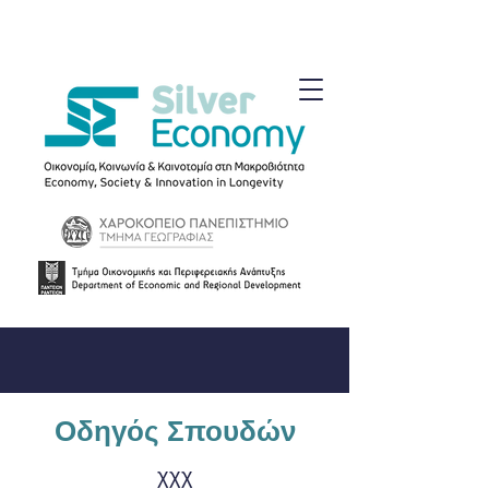
Οδηγός Σπουδών
χχχ